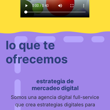
lo que te
ofrecemos
estrategia de
mercadeo digital
Somos una agencia digital full-service
que crea estrategias digitales para