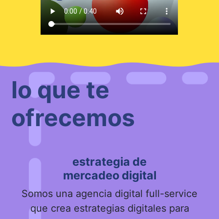
lo que te
ofrecemos
estrategia de
mercadeo digital
Somos una agencia digital full-service
que crea estrategias digitales para